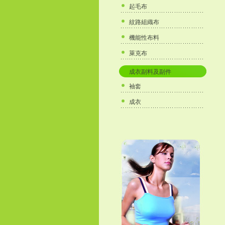
起毛布
紋路組織布
機能性布料
萊克布
成衣副料及副件
袖套
成衣