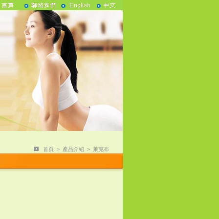
首頁
>
產品介紹
>
萊克布