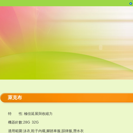
萊克布
特 性: 極佳延展與收縮力
機器針數:28G 32G
適用範圍:泳衣,鞋子內襯,腳踏車服,韻律服,潛水衣