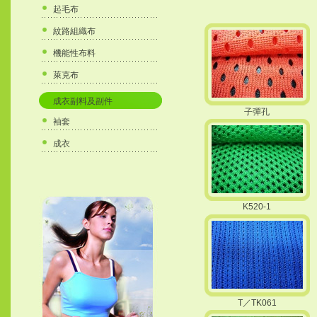
起毛布
紋路組織布
機能性布料
萊克布
成衣副料及副件
子彈孔
袖套
成衣
K520-1
T／TK061