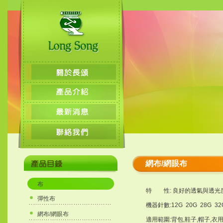
網布/網眼布
布
特 性: 良好的透氣與透光
彈性布
機器針數:12G 20G 28G 32
網布/網眼布
適用範圍:背包,鞋子,帽子,衣