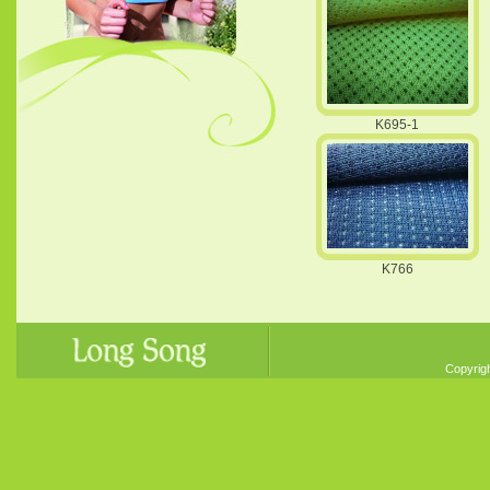
K695-1
K766
Copyrigh