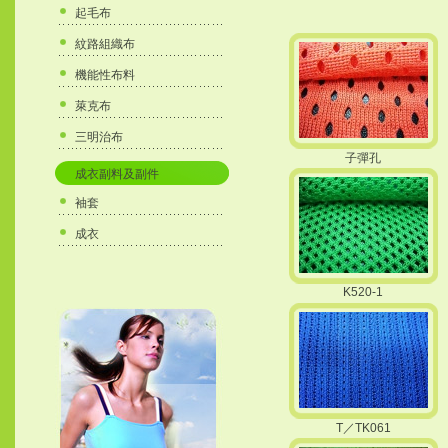
起毛布
紋路組織布
機能性布料
萊克布
三明治布
子彈孔
成衣副料及副件
袖套
成衣
K520-1
T／TK061