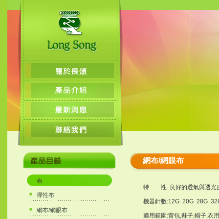
網布/網眼布
布
特 性: 良好的透氣與透光
彈性布
機器針數:12G 20G 28G 32
網布/網眼布
適用範圍:背包,鞋子,帽子,衣