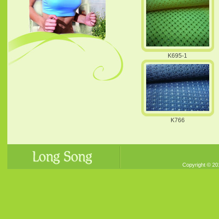
K695-1
K766
Copyright © 20