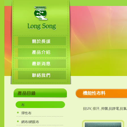
機能性布料
布
抗UV, 排汗, 抑菌,抗靜電,抗氯.
彈性布
網布/網眼布