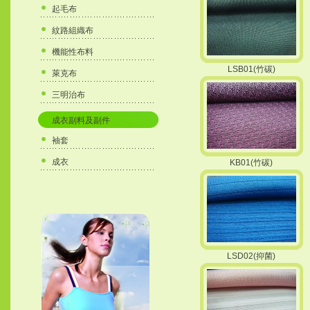
起毛布
紋路組織布
機能性布料
LSB01(竹碳)
萊克布
三明治布
成衣副料及副件
袖套
成衣
KB01(竹碳)
LSD02(抑菌)